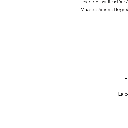
Texto de justificación:
Proyectos de grado
por
Maestra 
Jimena Hogre
E
La c