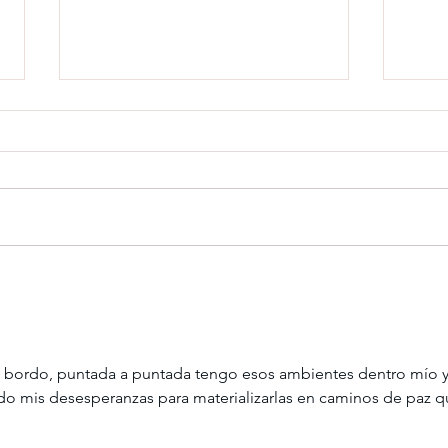
La Pluma de la verdad
En tr
nutri
o bordo, puntada a puntada tengo esos ambientes dentro mío y
o mis desesperanzas para materializarlas en caminos de paz q