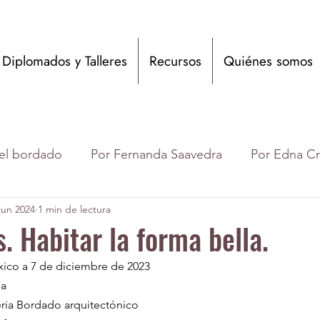
Diplomados y Talleres
Recursos
Quiénes somos
del bordado
Por Fernanda Saavedra
Por Edna C
jun 2024
1 min de lectura
anova
por Juliana Muñoz Toro
por Carolina Este
. Habitar la forma bella.
ico a 7 de diciembre de 2023
a de BAAD
por Gimena Romero
Eventos acadé
na
eria Bordado arquitectónico