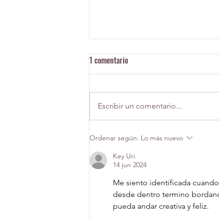
1 comentario
Trenza palestina
Escribir un comentario...
Ordenar según:
Lo más nuevo
Key Uri
14 jun 2024
Me siento identificada cuand
desde dentro termino bordand
pueda andar creativa y feliz. 