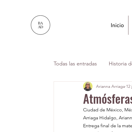
Inicio
Todas las entradas
Historia 
Arianna Arriaga
12 
Por Gabriela González-Cas
Atmósferas
Ciudad de México, Méx
Texto publicado por alumn
Arriaga Hidalgo, Arian
Entrega final de la mat