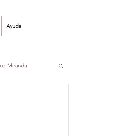
Ayuda
ruz-Miranda
vez
micos