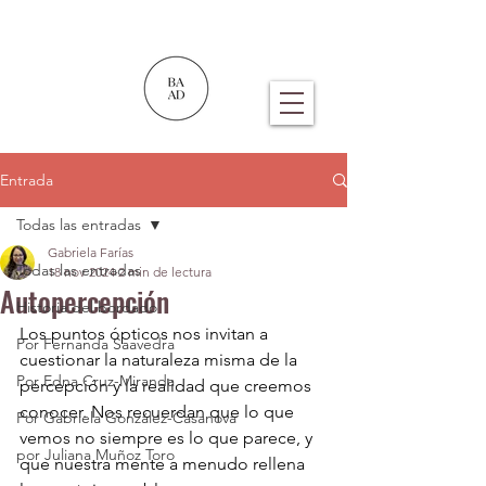
Entrada
Todas las entradas
Gabriela Farías
Todas las entradas
18 nov 2024
2 min de lectura
Autopercepción
Historia del bordado
Los puntos ópticos nos invitan a 
Por Fernanda Saavedra
cuestionar la naturaleza misma de la 
Por Edna Cruz-Miranda
percepción y la realidad que creemos 
conocer. Nos recuerdan que lo que 
Por Gabriela González-Casanova
vemos no siempre es lo que parece, y 
por Juliana Muñoz Toro
que nuestra mente a menudo rellena 