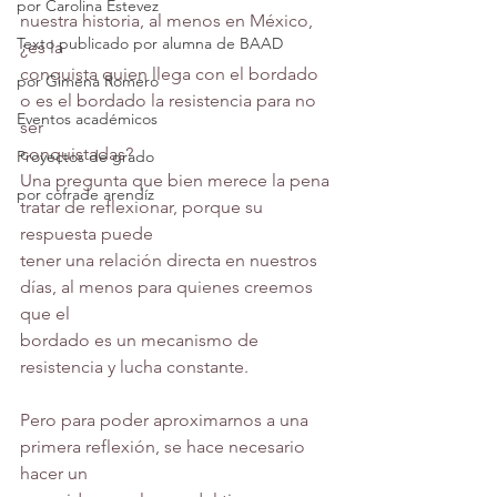
por Carolina Estevez
nuestra historia, al menos en México, 
Texto publicado por alumna de BAAD
¿es la
conquista quien llega con el bordado 
por Gimena Romero
o es el bordado la resistencia para no 
Eventos académicos
ser
conquistadas?
Proyectos de grado
Una pregunta que bien merece la pena 
por cófrade arendíz
tratar de reflexionar, porque su 
respuesta puede
tener una relación directa en nuestros 
días, al menos para quienes creemos 
que el
bordado es un mecanismo de 
resistencia y lucha constante.
Pero para poder aproximarnos a una 
primera reflexión, se hace necesario 
hacer un