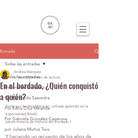
Entrada
Todas las entradas
Andrea Márquez
Todas las entradas
17 mar 2025
3 min de lectura
En el bordado, ¿Quién conquistó
Historia del bordado
a quién?
Por Fernanda Saavedra
Texto por Andrea Márquez, cofrade aprendiz en la 
Por Edna Cruz-Miranda
especialidad BAAD 
Por Gabriela González-Casanova
parala materia de Historia del Bordado 1
por Juliana Muñoz Toro
Y haciendo un recuento de los años de 