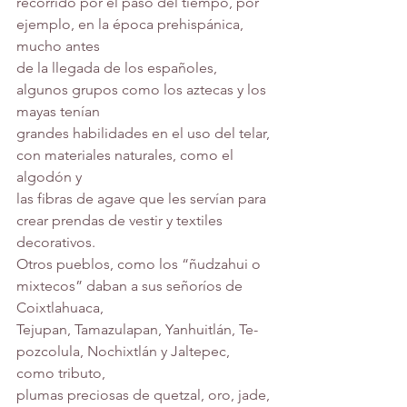
recorrido por el paso del tiempo, por 
ejemplo, en la época prehispánica, 
mucho antes
de la llegada de los españoles, 
algunos grupos como los aztecas y los 
mayas tenían
grandes habilidades en el uso del telar, 
con materiales naturales, como el 
algodón y
las fibras de agave que les servían para 
crear prendas de vestir y textiles 
decorativos.
Otros pueblos, como los “ñudzahui o 
mixtecos” daban a sus señoríos de 
Coixtlahuaca,
Tejupan, Tamazulapan, Yanhuitlán, Te-
pozcolula, Nochixtlán y Jaltepec, 
como tributo,
plumas preciosas de quetzal, oro, jade, 