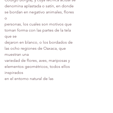
denomina aplastada o satín, en donde 
se bordan en negativo animales, flores 
o
personas, los cuales son motivos que 
toman forma con las partes de la tela 
que se
dejaron en blanco, o los bordados de 
las ocho regiones de Oaxaca, que 
muestran una
variedad de flores, aves, mariposas y 
elementos geométricos, todos ellos 
inspirados
en el entorno natural de las 
comunidades oaxaqueñas.
Si bien es cierto, que el bordado llego 
con los españoles a nuestro país, 
fueron las