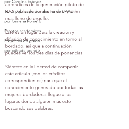
por Carolina Estevez
aprendices de la generación piloto de 
Texto publicado por alumna de BAAD
BAAD y no podemos tener el pecho 
más lleno de orgullo.
por Gimena Romero
Eventos académicos
Este es un lugar para la creación y 
difusión de conocimiento en torno al 
Proyectos de grado
bordado, así que a continuación 
por cófrade arendíz
puedes ver los tres días de ponencias.
Siéntete en la libertad de compartir 
este artículo (con los créditos 
correspondientes) para que el 
conocimiento generado por todas las 
mujeres bordadoras llegue a los 
lugares donde alguien más esté 
buscando sus palabras.