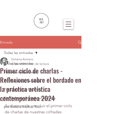
Entrada
Todas las entradas
Gimena Romero
Todas las entradas
30 abr 2024
1 min de lectura
Primer ciclo de charlas -
Historia del bordado
Reflexiones sobre el bordado en
Por Fernanda Saavedra
la práctica artística
Por Edna Cruz-Miranda
contemporánea 2024
Por Gabriela González-Casanova
Acabamos de concluir el primer ciclo 
por Juliana Muñoz Toro
de charlas de nuestras cófrades 