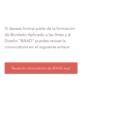
Si deseas formar parte de la formación 
de Bordado Aplicado a las Artes y al 
Diseño "BAAD" puedes revisar la 
convocatoria en el siguiente enlace:
Revisa la convocatoria de BAAD aquí
BAAD
por cófrade aprendiz
Ciclo de charlas
Eventos académicos
Eventos académicos