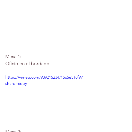
Mesa 1:
Oficio en el bordado
https://vimeo.com/939215234/15c5e518f9?
share=copy
Mesa 2: