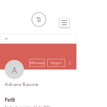
Más acciones
Mensaje
Seguir
Adriana Basone
Adriana Basone
Perfil