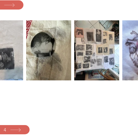
3
n 4