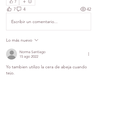
7
7
4
42
Escribir un comentario...
Lo más nuevo
Norma Santiago
15 ago 2022
Yo tambien utilizo la cera de abeja cuando 
tejo.
Me gusta
Reaccionar
Ver más comentarios
Acerca de
para crear una historia general