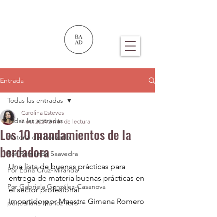
Entrada
Todas las entradas
Carolina Esteves
Todas las entradas
7 oct 2024
2 min de lectura
Los 10 mandamientos de la
Historia del bordado
bordadora
Por Fernanda Saavedra
Una lista de buenas prácticas para 
Por Edna Cruz-Miranda
entrega de materia buenas prácticas en 
Por Gabriela González-Casanova
el sector profesional
Impartido por Maestra Gimena Romero
por Juliana Muñoz Toro