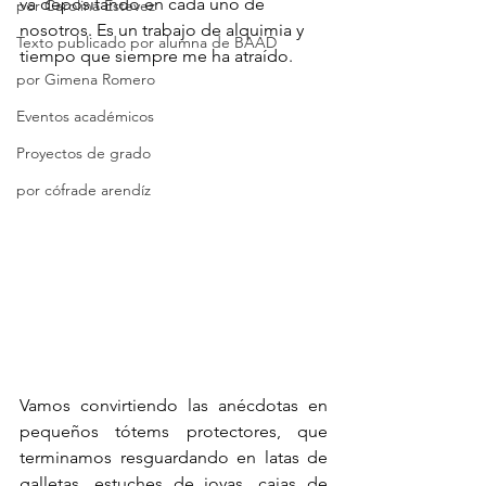
va depositando en cada uno de 
por Carolina Estevez
nosotros. Es un trabajo de alquimia y 
Texto publicado por alumna de BAAD
tiempo que siempre me ha atraído. 
por Gimena Romero
Eventos académicos
Proyectos de grado
por cófrade arendíz
Vamos convirtiendo las anécdotas en 
pequeños tótems protectores, que 
terminamos resguardando en latas de 
galletas, estuches de joyas, cajas de 