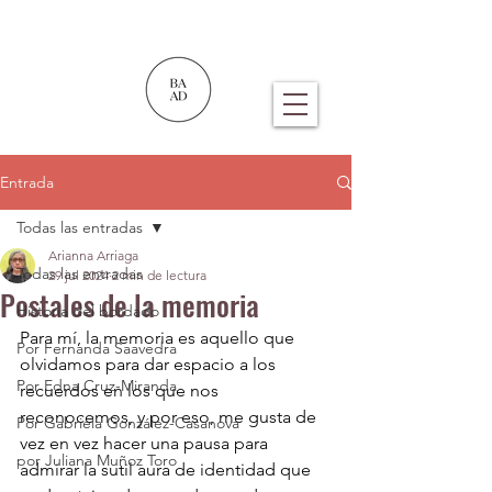
Entrada
Todas las entradas
Arianna Arriaga
Todas las entradas
29 jul 2024
2 min de lectura
Postales de la memoria
Historia del bordado
Para mí, la memoria es aquello que 
Por Fernanda Saavedra
olvidamos para dar espacio a los 
Por Edna Cruz-Miranda
recuerdos en los que nos 
reconocemos, y por eso, me gusta de 
Por Gabriela González-Casanova
vez en vez hacer una pausa para 
por Juliana Muñoz Toro
admirar la sutil aura de identidad que 