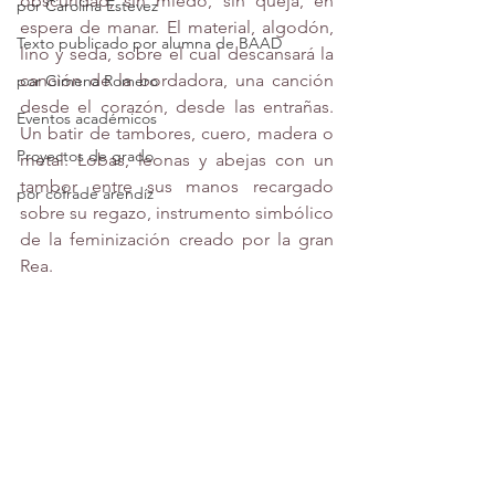
obscuridad, sin miedo, sin queja, en 
por Carolina Estevez
espera de manar. El material, algodón, 
Texto publicado por alumna de BAAD
lino y seda, sobre el cual descansará la 
canción de la bordadora, una canción 
por Gimena Romero
desde el corazón, desde las entrañas. 
Eventos académicos
Un batir de tambores, cuero, madera o 
Proyectos de grado
metal. Lobas, leonas y abejas con un 
tambor entre sus manos recargado 
por cófrade arendíz
sobre su regazo, instrumento simbólico 
de la feminización creado por la gran 
Rea. 