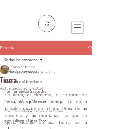
Entrada
Todas las entradas
Mónica Butrón
Todas las entradas
19 jun 2024
3 min de lectura
Tierra
Historia del bordado
Actualizado:
26 jun 2024
Por Fernanda Saavedra
La tierra, el cimiento, el soporte de 
Por Edna Cruz-Miranda
todo, lo que nos arraiga. La diosa 
Cibeles, madre de la tierra, Diosa de las 
Por Gabriela González-Casanova
cavernas y las montañas. Lo que se 
por Juliana Muñoz Toro
gesta debajo de esa Tierra, en la 