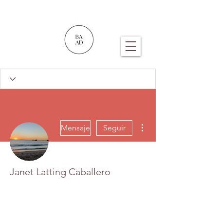
Más acciones
Mensaje
Seguir
Janet Latting Caballero