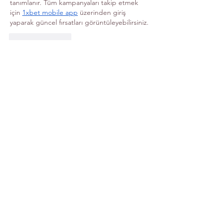
tanımlanır. Tüm kampanyaları takip etmek 
için 
1xbet mobile app
 üzerinden giriş 
yaparak güncel fırsatları görüntüleyebilirsiniz.
Like
Reply
Acerca de
para crear una historia general
Miembros
Ana Maria Estrella
Seguir
Ana Vera
Seguir
Ana Vera
Yasmina Zerene
Seguir
Yasmina Zerene
Rosa Lopez
Seguir
Rosa Lopez
Alejandra Chavez
Seguir
Alejandra Chavez
Ver todos los miembros (96)