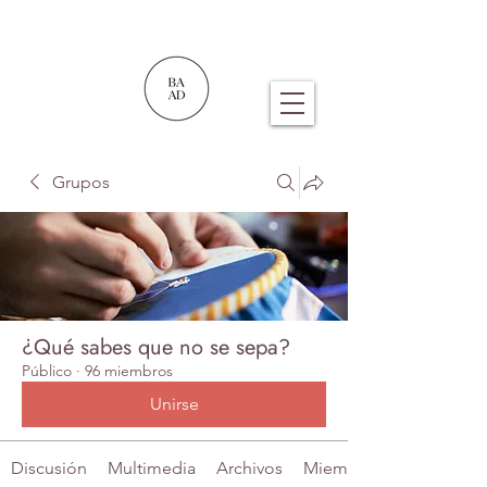
Grupos
¿Qué sabes que no se sepa?
Público
·
96 miembros
Unirse
Discusión
Multimedia
Archivos
Miembros