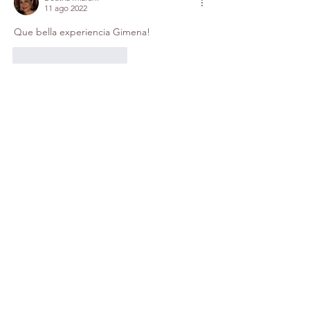
11 ago 2022
Que bella experiencia Gimena!
Mi piace
Rispondi
Mostra altri commenti
Acerca de
para crear una historia general
Miembros
Ana Maria Estrella
Seguir
Ana Vera
Seguir
Ana Vera
Yasmina Zerene
Seguir
Yasmina Zerene
Rosa Lopez
Seguir
Rosa Lopez