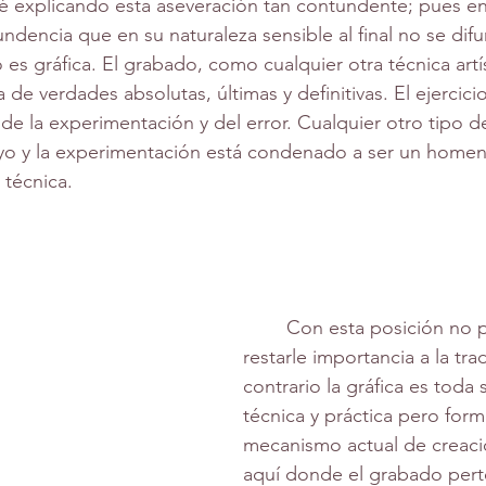
 explicando esta aseveración tan contundente; pues e
 cófrade arendíz
ndencia que en su naturaleza sensible al final no se dif
 es gráfica. El grabado, como cualquier otra técnica art
 de verdades absolutas, últimas y definitivas. El ejercic
e la experimentación y del error. Cualquier otro tipo 
ayo y la experimentación está condenado a ser un homen
 técnica. 
	Con esta posición no pretendo 
restarle importancia a la trad
contrario la gráfica es toda s
técnica y práctica pero form
mecanismo actual de creació
aquí donde el grabado pert