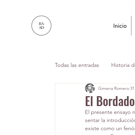
Inicio
Todas las entradas
Historia 
Gimena Romero
31
Por Gabriela González-Cas
El Bordado
El presente ensayo n
Texto publicado por alumn
sentar la introducc
existe como un fenóm