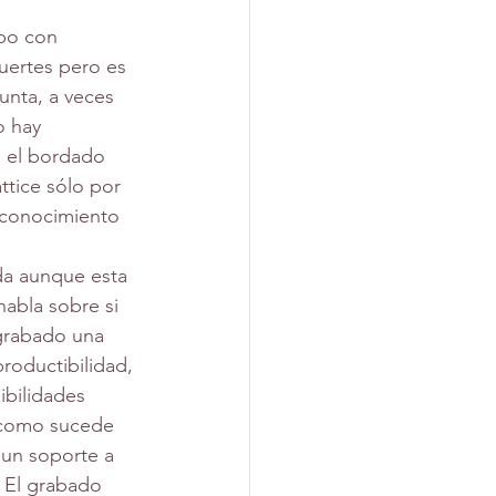
uertes pero es 
unta, a veces 
o hay 
, el bordado 
ttice sólo por 
 conocimiento 
abla sobre si 
grabado una 
productibilidad, 
bilidades 
n como sucede 
 un soporte a 
. El grabado 