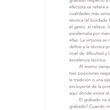
grabado respecto a la
efectista se refiere a
cualidades más sensa
técnica (el bordado 
el gesto, el relieve, l
parafernalia por men
ellas. La virtuosa se 
define a la técnica 
nivel de dificultad y
excelencia técnica.
	Al mismo tiempo cada una de estas 
tres posiciones resp
la tradición o una ej
excluyente de la pri
aquí donde existe e
	El grabado no es la estampa. El grabado es la plancha es la matriz. ¿Qué es lo 
grabado? Cuando me 