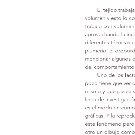
	El tejido trabaja en diferentes planos. A partir de tres planos es un cuerpo con 
volumen y esto lo co
trabajo con volumen.
aprovechando la inci
diferentes técnicas 
plumerío, el orobord
mencionar algunos d
del comportamiento d
	Uno de los factores condicionantes del grabado es la producción seriada aunque esta 
poco tiene que ver c
mismo y que pasea s
linea de investigació
es el modo en cómo 
gráficas. Y la repro
este fenómeno pero n
otro un dibujo como 