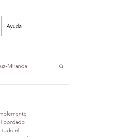
Ayuda
ruz-Miranda
vez
simplemente 
micos
el bordado 
 todo el 