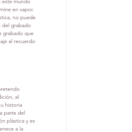
n este mundo 
umine en vapor. 
ística, no puede 
io del grabado 
de grabado que 
aje al recuerdo 
ición, al 
u historia 
a parte del 
n plástica y es 
enece a la 