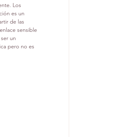
ente. Los 
ción es un 
tir de las 
enlace sensible 
 ser un 
ica pero no es 