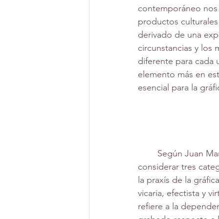
contemporáneo nos ha
productos culturales 
derivado de una exper
circunstancias y los
diferente para cada u
elemento más en este
esencial para la gráf
	Según Juan Martinez Moro podemos 
considerar tres cate
la praxís de la gráf
vicaria, efectista y vi
refiere a la dependen