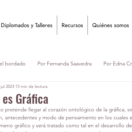
Diplomados y Talleres
Recursos
Quiénes somos
del bordado
Por Fernanda Saavedra
Por Edna C
 jul 2023
13 min de lectura
anova
por Juliana Muñoz Toro
por Carolina Este
 es Gráfica
o pretende llegar al corazón ontológico de la gráfica, 
a de BAAD
por Gimena Romero
Eventos acadé
ión, antecedentes y modo de pensamiento en los cuales 
eno gráfico y será tratado como tal en el desarrollo de