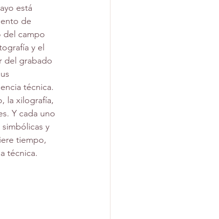
sayo está 
ento de 
o del campo 
ografía y el 
r del grabado 
sus 
encia técnica. 
la xilografía, 
es. Y cada uno 
 simbólicas y 
iere tiempo, 
a técnica.