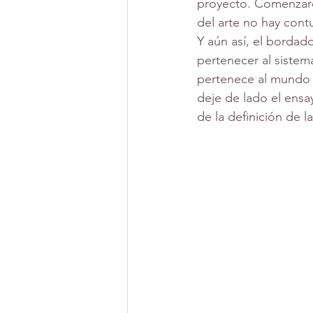
proyecto. Comenzaré
Proyectos de grado
por
del arte no hay contu
Y aún así, el bordado
pertenecer al sistema
pertenece al mundo d
deje de lado el ens
de la definición de la