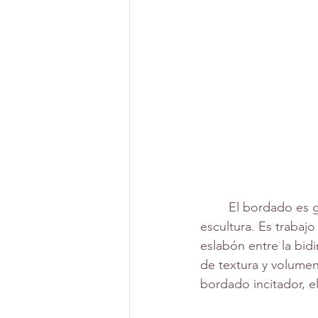
	El bordado es gráfica, gráfica textil. El bordado es al dibujo lo que el tejido a la 
escultura. Es trabajo
eslabón entre la bid
de textura y volumen 
bordado incitador, el