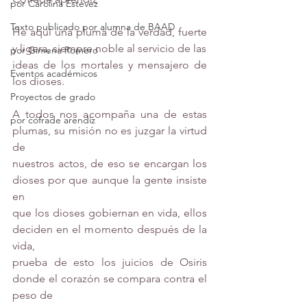
por Carolina Estevez
Texto publicado por alumna de BAAD
He aquí una pluma de la verdad, fuerte 
y ligera, siempre noble al servicio de las
por Gimena Romero
ideas de los mortales y mensajero de 
Eventos académicos
los dioses.
Proyectos de grado
A todos nos acompaña una de estas 
por cófrade arendíz
plumas, su misión no es juzgar la virtud 
de
nuestros actos, de eso se encargan los 
dioses por que aunque la gente insiste 
en
que los dioses gobiernan en vida, ellos 
deciden en el momento después de la 
vida,
prueba de esto los juicios de Osiris 
donde el corazón se compara contra el 
peso de