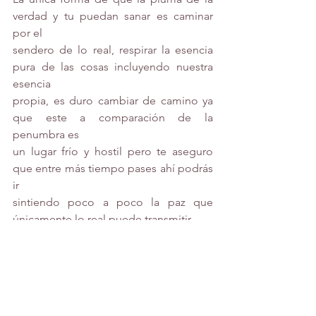
verdad y tu puedan sanar es caminar 
por el
sendero de lo real, respirar la esencia 
pura de las cosas incluyendo nuestra 
esencia
propia, es duro cambiar de camino ya 
que este a comparación de la 
penumbra es
un lugar frío y hostil pero te aseguro 
que entre más tiempo pases ahí podrás 
ir
sintiendo poco a poco la paz que 
únicamente lo real puede transmitir.
texto de clase
Historia del bordado
reflexión
Historia del bordado
Texto publicado por alumna de BAAD