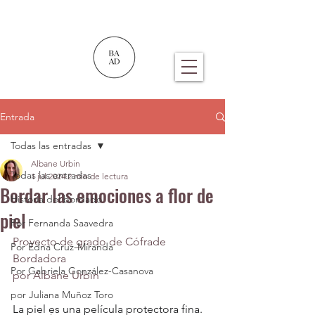
Entrada
Todas las entradas
Albane Urbin
Todas las entradas
1 jul 2024
2 min de lectura
Bordar las emociones a flor de
Historia del bordado
piel
Por Fernanda Saavedra
Proyecto de grado de Cófrade 
Por Edna Cruz-Miranda
Bordadora
Por Gabriela González-Casanova
por Albane Urbin
por Juliana Muñoz Toro
La piel es una película protectora fina. 