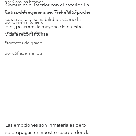
por Carolina Estevez
Comunica el interior con el exterior. Es 
Texto publicado por alumna de BAAD
capaz de regenerarse. Tiene alto poder 
curativo, alta sensibilidad. Como la 
por Gimena Romero
piel, pasamos la mayoría de nuestra 
Eventos académicos
vida a reconstituirse.
Proyectos de grado
por cófrade arendíz
Las emociones son inmateriales pero 
se propagan en nuestro cuerpo donde 