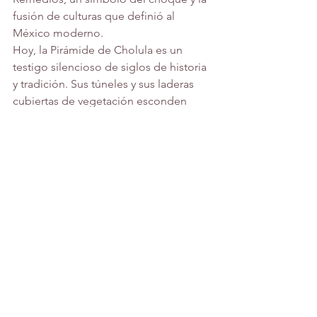
fusión de culturas que definió al 
México moderno.
Hoy, la Pirámide de Cholula es un 
testigo silencioso de siglos de historia 
y tradición. Sus túneles y sus laderas 
cubiertas de vegetación esconden 
secretos de un pasado remoto, 
mientras la iglesia en su cima brilla 
bajo el sol, recordando a todos que el 
pasado y el presente siguen siendo un 
camino al cielo.