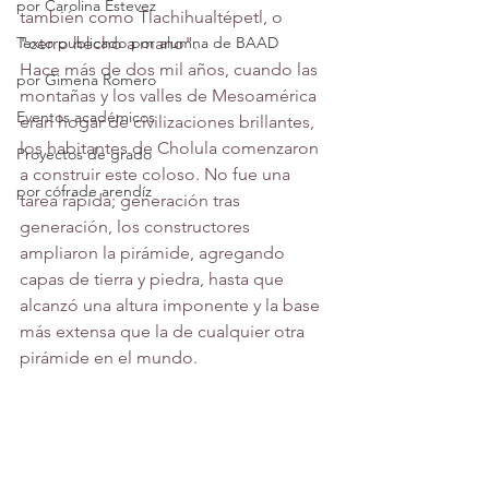
por Carolina Estevez
también como Tlachihualtépetl, o 
Texto publicado por alumna de BAAD
"cerro hecho a mano".
Hace más de dos mil años, cuando las 
por Gimena Romero
montañas y los valles de Mesoamérica 
Eventos académicos
eran hogar de civilizaciones brillantes, 
los habitantes de Cholula comenzaron 
Proyectos de grado
a construir este coloso. No fue una 
por cófrade arendíz
tarea rápida; generación tras 
generación, los constructores 
ampliaron la pirámide, agregando 
capas de tierra y piedra, hasta que 
alcanzó una altura imponente y la base 
más extensa que la de cualquier otra 
pirámide en el mundo.