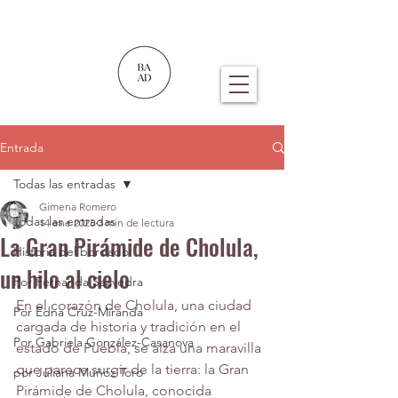
Entrada
Todas las entradas
Gimena Romero
Todas las entradas
14 ene 2025
3 min de lectura
La Gran Pirámide de Cholula,
Historia del bordado
un hilo al cielo
Por Fernanda Saavedra
En el corazón de Cholula, una ciudad 
Por Edna Cruz-Miranda
cargada de historia y tradición en el 
Por Gabriela González-Casanova
estado de Puebla, se alza una maravilla 
que parece surgir de la tierra: la Gran 
por Juliana Muñoz Toro
Pirámide de Cholula, conocida 